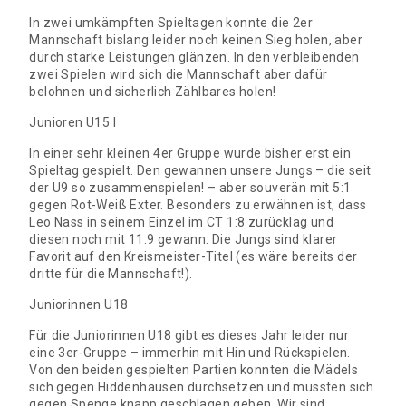
In zwei umkämpften Spieltagen konnte die 2er
Mannschaft bislang leider noch keinen Sieg holen, aber
durch starke Leistungen glänzen. In den verbleibenden
zwei Spielen wird sich die Mannschaft aber dafür
belohnen und sicherlich Zählbares holen!
Junioren U15 I
In einer sehr kleinen 4er Gruppe wurde bisher erst ein
Spieltag gespielt. Den gewannen unsere Jungs – die seit
der U9 so zusammenspielen! – aber souverän mit 5:1
gegen Rot-Weiß Exter. Besonders zu erwähnen ist, dass
Leo Nass in seinem Einzel im CT 1:8 zurücklag und
diesen noch mit 11:9 gewann. Die Jungs sind klarer
Favorit auf den Kreismeister-Titel (es wäre bereits der
dritte für die Mannschaft!).
Juniorinnen U18
Für die Juniorinnen U18 gibt es dieses Jahr leider nur
eine 3er-Gruppe – immerhin mit Hin und Rückspielen.
Von den beiden gespielten Partien konnten die Mädels
sich gegen Hiddenhausen durchsetzen und mussten sich
gegen Spenge knapp geschlagen geben. Wir sind