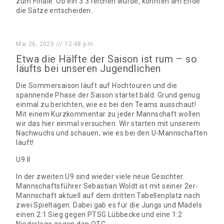
zum Finale. Ob ein 3:3 reichen würde, könnten am Ende
die Sätze entscheiden.
Mai 26, 2025
12:48 p.m.
Etwa die Hälfte der Saison ist rum – so
läufts bei unseren Jugendlichen
Die Sommersaison läuft auf Hochtouren und die
spannende Phase der Saison startet bald. Grund genug
einmal zu berichten, wie es bei den Teams ausschaut!
Mit einem Kurzkommentar zu jeder Mannschaft wollen
wir das hier einmal versuchen. Wir starten mit unserem
Nachwuchs und schauen, wie es bei den U-Mannschaften
läuft!
U9 II
In der zweiten U9 sind wieder viele neue Gesichter.
Mannschaftsführer Sebastian Woldt ist mit seiner 2er-
Mannschaft aktuell auf dem dritten Tabellenplatz nach
zwei Spieltagen. Dabei gab es für die Jungs und Mädels
einen 2:1 Sieg gegen PTSG Lübbecke und eine 1:2