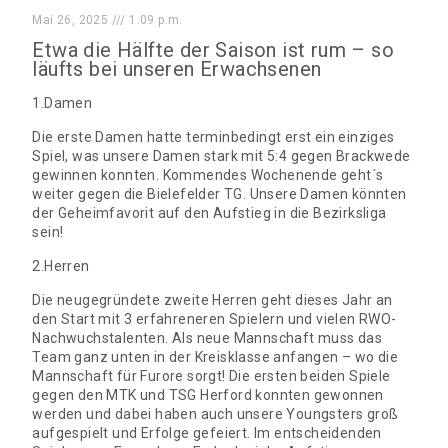
Mai 26, 2025
1:09 p.m.
Etwa die Hälfte der Saison ist rum – so
läufts bei unseren Erwachsenen
1.Damen
Die erste Damen hatte terminbedingt erst ein einziges
Spiel, was unsere Damen stark mit 5:4 gegen Brackwede
gewinnen konnten. Kommendes Wochenende geht´s
weiter gegen die Bielefelder TG. Unsere Damen könnten
der Geheimfavorit auf den Aufstieg in die Bezirksliga
sein!
2.Herren
Die neugegründete zweite Herren geht dieses Jahr an
den Start mit 3 erfahreneren Spielern und vielen RWO-
Nachwuchstalenten. Als neue Mannschaft muss das
Team ganz unten in der Kreisklasse anfangen – wo die
Mannschaft für Furore sorgt! Die ersten beiden Spiele
gegen den MTK und TSG Herford konnten gewonnen
werden und dabei haben auch unsere Youngsters groß
aufgespielt und Erfolge gefeiert. Im entscheidenden