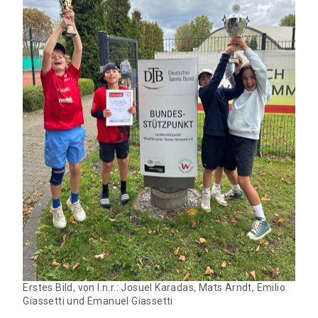
Erstes Bild, von l.n.r.: Josuel Karadas, Mats Arndt, Emilio
Giassetti und Emanuel Giassetti