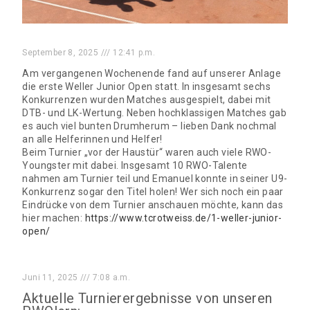
September 8, 2025
12:41 p.m.
Am vergangenen Wochenende fand auf unserer Anlage
die erste Weller Junior Open statt. In insgesamt sechs
Konkurrenzen wurden Matches ausgespielt, dabei mit
DTB- und LK-Wertung. Neben hochklassigen Matches gab
es auch viel bunten Drumherum – lieben Dank nochmal
an alle Helferinnen und Helfer!
Beim Turnier „vor der Haustür“ waren auch viele RWO-
Youngster mit dabei. Insgesamt 10 RWO-Talente
nahmen am Turnier teil und Emanuel konnte in seiner U9-
Konkurrenz sogar den Titel holen! Wer sich noch ein paar
Eindrücke von dem Turnier anschauen möchte, kann das
hier machen:
https://www.tcrotweiss.de/1-weller-junior-
open/
Juni 11, 2025
7:08 a.m.
Aktuelle Turnierergebnisse von unseren