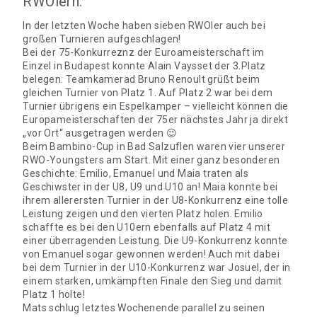
RWOlern:
In der letzten Woche haben sieben RWOler auch bei
großen Turnieren aufgeschlagen!
Bei der 75-Konkurreznz der Euroameisterschaft im
Einzel in Budapest konnte Alain Vaysset der 3.Platz
belegen. Teamkamerad Bruno Renoult grüßt beim
gleichen Turnier von Platz 1. Auf Platz 2 war bei dem
Turnier übrigens ein Espelkamper – vielleicht können die
Europameisterschaften der 75er nächstes Jahr ja direkt
„vor Ort“ ausgetragen werden 😉
Beim Bambino-Cup in Bad Salzuflen waren vier unserer
RWO-Youngsters am Start. Mit einer ganz besonderen
Geschichte: Emilio, Emanuel und Maia traten als
Geschiwster in der U8, U9 und U10 an! Maia konnte bei
ihrem allerersten Turnier in der U8-Konkurrenz eine tolle
Leistung zeigen und den vierten Platz holen. Emilio
schaffte es bei den U10ern ebenfalls auf Platz 4 mit
einer überragenden Leistung. Die U9-Konkurrenz konnte
von Emanuel sogar gewonnen werden! Auch mit dabei
bei dem Turnier in der U10-Konkurrenz war Josuel, der in
einem starken, umkämpften Finale den Sieg und damit
Platz 1 holte!
Mats schlug letztes Wochenende parallel zu seinen