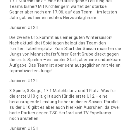
17:1 Matchbilanz – eine herausragende Leistung des
Teams bisher! Mit Kirchlengern wartet der stärkse
Gegner aber noch am 17.06. auf das Team – im letzten
Jahr gab es hier ein echtes Herzschlagfinale.
Junioren U12 II
Die zweite U12 kommt aus einer guten Wintersaison!
Nach aktuell drei Spieltagen belegt das Team den
fünften Tabellenplatz. Zum Start der Saison mussten die
Jungs von Mannschaftsführer Gerrit Grube direkt gegen
die erste Spielen – ein cooler Start, aber eine undankbare
Aufgabe. Das Team ist aber sehr ausgeglichen mit vielen
topmotivierten Jungs!
Junioren U12 I
3 Spiele, 3 Siege, 17:1 Matchbilanz und 1Platz. Was für
die erste U10 gilt, gilt auch für die erste U12 – eine
herausragende Leistung bisher in dieser Saison. Parallel
zu der U10 gibt es aber auch hier kein Ausruhen, da zwei
harte Partien gegen TSG Herford und TV Espelkamp
noch anstehen.
Junioren U15 II