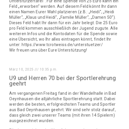
Unterstützertafel“. Für eine Spende von 25 Euro kann ein
Feld „erworben“ werden. Auf diesem Feld könnt Ihr dann
einen Namen Eurer Wahl platzieren (z.B.: „Heidi“, „Heidi
Müller“, „Klaus und Heidi“, „Familie Müller“, „Damen 50“).
Dieses Feld habt Ihr dann für ein Jahr belegt. Die 25 Euro
pro Feld kommen ausschließlich der Jugend zugute. Alle
weiteren Infos und die Kontodaten für die Spende sowie
eine Übersicht, wo Ihr alles eintragen könnt, findet Ihr
unter: https://www.tcrotweiss.de/unterstuetzer/
Wir freuen uns über Eure Unterstützung!
März 10, 2025
10:35 p.m.
U9 und Herren 70 bei der Sportlerehrung
geehrt
Am vergangenen Freitag fand in der Wandelhalle in Bad
Oeynhausen die alljährliche Sportlerehrung statt. Dabei
werden die besten, erfolgreichsten Teams und Sportler
aus Bad Oeynhausen geehrt. Wir sind sehr stolz darauf,
dass gleich zwei unserer Teams (mit ihren 14 Spielern)
ausgezeichnet wurden.