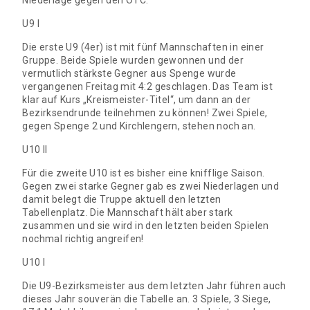
Niederlage gegen den OTC.
U9 I
Die erste U9 (4er) ist mit fünf Mannschaften in einer
Gruppe. Beide Spiele wurden gewonnen und der
vermutlich stärkste Gegner aus Spenge wurde
vergangenen Freitag mit 4:2 geschlagen. Das Team ist
klar auf Kurs „Kreismeister-Titel“, um dann an der
Bezirksendrunde teilnehmen zu können! Zwei Spiele,
gegen Spenge 2 und Kirchlengern, stehen noch an.
U10 II
Für die zweite U10 ist es bisher eine knifflige Saison.
Gegen zwei starke Gegner gab es zwei Niederlagen und
damit belegt die Truppe aktuell den letzten
Tabellenplatz. Die Mannschaft hält aber stark
zusammen und sie wird in den letzten beiden Spielen
nochmal richtig angreifen!
U10 I
Die U9-Bezirksmeister aus dem letzten Jahr führen auch
dieses Jahr souverän die Tabelle an. 3 Spiele, 3 Siege,