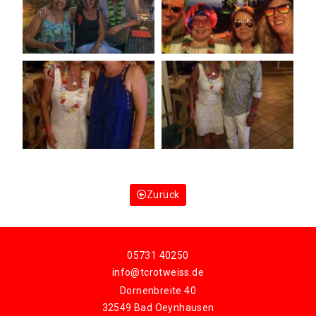
Zurück
05731 40250
info@tcrotweiss.de
Dornenbreite 40
32549 Bad Oeynhausen