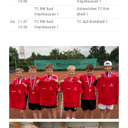
10:00
Oeynhausen 1
TC RW Bad
Gütersloher TC Rot-
Oeynhausen 1
Weiß 1
Sa.
11.07.
TC RW Bad
TC SuS Bielefeld 1
10:00
Oeynhausen 1