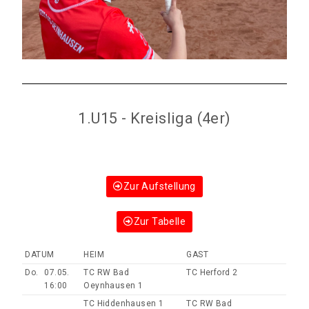
1.U15 - Kreisliga (4er)
Zur Aufstellung
Zur Tabelle
DATUM
HEIM
GAST
Do.
07.05.
TC RW Bad
TC Herford 2
16:00
Oeynhausen 1
TC Hiddenhausen 1
TC RW Bad