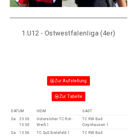
1.U12 - Ostwestfalenliga (4er)
Zur Aufstellung
Zur Tabelle
DATUM
HEIM
GAST
Sa.
23.05.
Gütersloher TC Rot-
TC RW Bad
10:00
Weiß 1
Oeynhausen 1
Sa.
13.06.
TC SuS Bielefeld 1
TC RW Bad