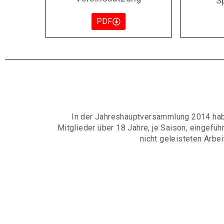
S
PDF
In der Jahreshauptversammlung 2014 habe
Mitglieder über 18 Jahre, je Saison, eingeführ
nicht geleisteten Arb
Schwerpunktmäßig sollten diese Arbeiten, 
Anlage, in der Woche oder an Samstage
Die Anmeldung z