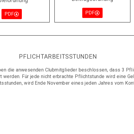
pielordnung
PDF
PDF
PFLICHTARBEITSSTUNDEN
n die anwesenden Clubmitglieder beschlossen, dass 3 Pflich
t werden. Für jede nicht erbrachte Pflichtstunde wird eine Geb
eitsstunden, wird Ende November eines jeden Jahres vom Kon
je nach Wetterlage, von Anfang März bis Mitte April zur Pla
n ab 10.00 Uhr erfolgen. Deutlich weniger Stunden werden i
Baumschnitt und Gartenpflege benötigt.
u den jeweils für Euch zeitlich möglichen Terminen bitte wie 
Jürgen Mißelke