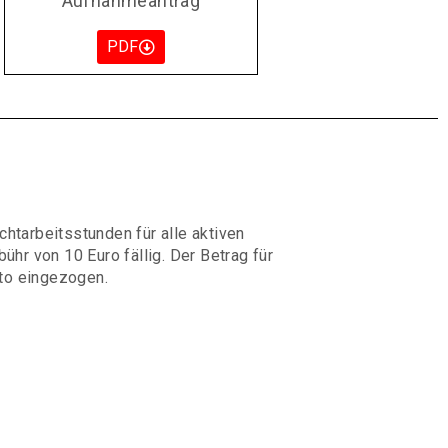
Aufnahmeantrag
PDF
tarbeitsstunden für alle aktiven
ühr von 10 Euro fällig. Der Betrag für
to eingezogen.
tzersteIIung und Frühjahrsputz der
m Oktober zum Abbau der Plätze,
folgt an