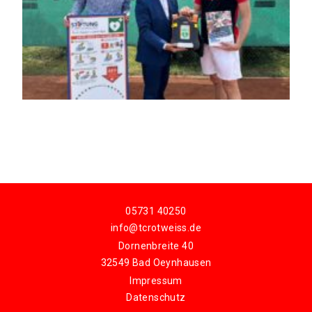
05731 40250
info@tcrotweiss.de
Dornenbreite 40
32549 Bad Oeynhausen
Impressum
Datenschutz