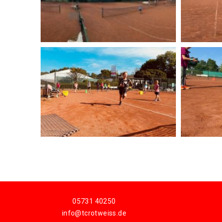
05731 40250
info@tcrotweiss.de